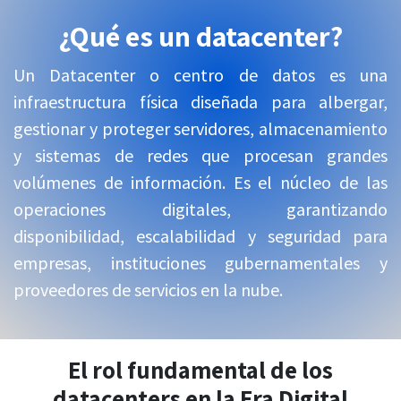
Ir al contenido
¿Qué es un datacenter?
Un Datacenter o centro de datos es una
infraestructura física diseñada para albergar,
gestionar y proteger servidores, almacenamiento
y sistemas de redes que procesan grandes
volúmenes de información. Es el núcleo de las
operaciones digitales, garantizando
disponibilidad, escalabilidad y seguridad para
empresas, instituciones gubernamentales y
proveedores de servicios en la nube.
El rol fundamental de los
datacenters en la Era Digital