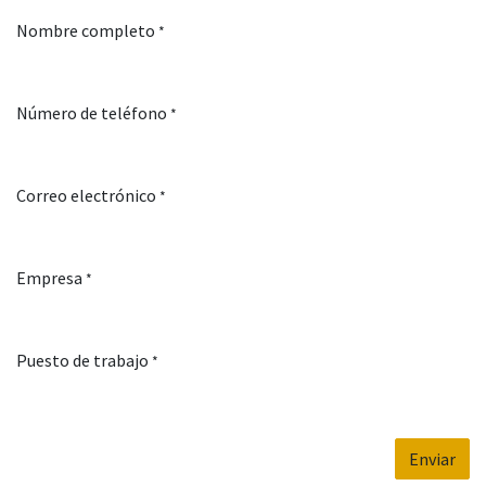
Ir al contenido
Nombre completo
*
Número de teléfono
*
Correo electrónico
*
Empresa
*
Puesto de trabajo
*
Enviar